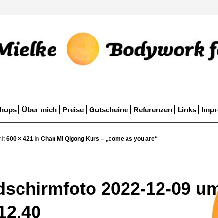
ntpannung
ür Körper und Geist
eln
hops
Über mich
Preise
Gutscheine
Referenzen
Links
Imp
it
600 × 421
in
Chan Mi Qigong Kurs – „come as you are“
dschirmfoto 2022-12-09 u
12.40