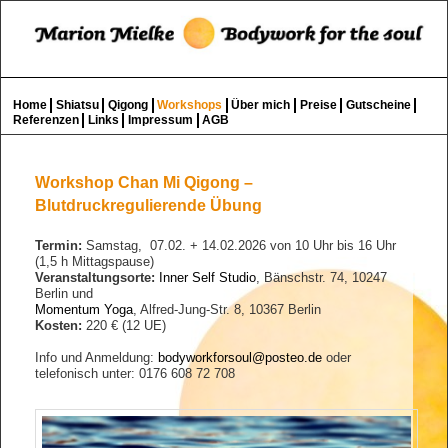
Bewegung – Berührung – Entpannung
Such
Wohlgefühl für Körper und Geist
Hauptmenü
Home
Shiatsu
Qigong
Workshops
Über mich
Preise
Gutscheine
Zum Inhalt wechseln
Zum sekundären Inhalt wechseln
Referenzen
Links
Impressum
AGB
Workshop Chan Mi Qigong –
Blutdruckregulierende Übung
Termin:
Samstag, 07.02. + 14.02.2026 von 10 Uhr bis 16 Uhr
(1,5 h Mittagspause)
Veranstaltungsorte:
Inner Self Studio
, Bänschstr. 74, 10247
Berlin und
Momentum Yoga
, Alfred-Jung-Str. 8, 10367 Berlin
Kosten:
22
0 € (12 UE)
Info und Anmeldung:
bodyworkforsoul@posteo.de
oder
telefonisch unter: 0176 608 72 708