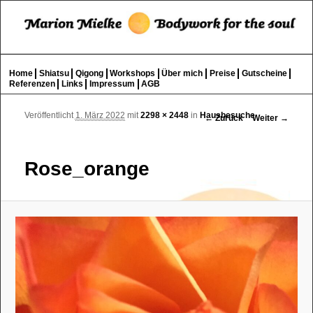
Bewegung – Berührung – Entpannung
Such
Wohlgefühl für Körper und Geist
Hauptmenü
Home
Shiatsu
Qigong
Workshops
Über mich
Preise
Gutscheine
Zum Inhalt wechseln
Zum sekundären Inhalt wechseln
Referenzen
Links
Impressum
AGB
Bilder-Navigation
Veröffentlicht
1. März 2022
mit
2298 × 2448
in
Hausbesuche
← Zurück
Weiter →
Rose_orange