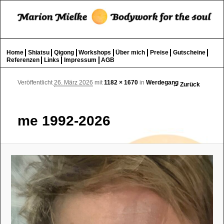
Bewegung – Berührung – Entpannung
Such
Wohlgefühl für Körper und Geist
Hauptmenü
Home
Shiatsu
Qigong
Workshops
Über mich
Preise
Gutscheine
Zum Inhalt wechseln
Zum sekundären Inhalt wechseln
Referenzen
Links
Impressum
AGB
Bilder-
Veröffentlicht
26. März 2026
mit
1182 × 1670
in
Werdegang
← Zurück
Navigation
‎me 1992-2026